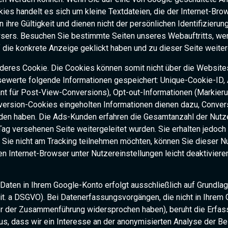
kies handelt es sich um kleine Textdateien, die der Internet-Br
 ihre Gültigkeit und dienen nicht der persönlichen Identifizier
ers. Besuchen Sie bestimmte Seiten unseres Webauftritts, wenn
 die konkrete Anzeige geklickt haben und zu dieser Seite weiter
nderes Cookie. Die Cookies können somit nicht über die Websit
sewerte folgende Informationen gespeichert: Unique-Cookie-ID,
vant für Post-View-Conversions), Opt-out-Informationen (Markier
version-Cookies eingeholten Informationen dienen dazu, Conversi
den haben. Die Ads-Kunden erfahren die Gesamtanzahl der Nutzer
ag versehenen Seite weitergeleitet wurden. Sie erhalten jedoch 
nn Sie nicht am Tracking teilnehmen möchten, können Sie dieser
n Internet-Browser unter Nutzereinstellungen leicht deaktiviere
ten in Ihrem Google-Konto erfolgt ausschließlich auf Grundlage
 lit. a DSGVO). Bei Datenerfassungsvorgängen, die nicht in Ihr
r der Zusammenführung widersprochen haben), beruht die Erfassun
raus, dass wir ein Interesse an der anonymisierten Analyse de