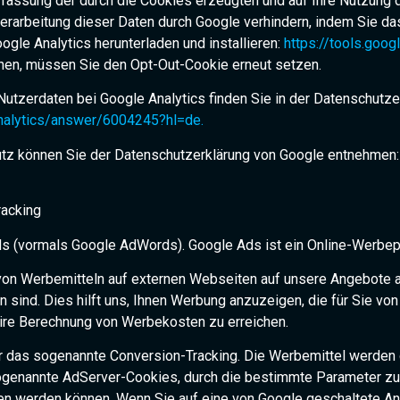
rfassung der durch die Cookies erzeugten und auf Ihre Nutzung d
erarbeitung dieser Daten durch Google verhindern, indem Sie da
ogle Analytics herunterladen und installieren:
https://tools.goo
hen, müssen Sie den Opt-Out-Cookie erneut setzen.
tzerdaten bei Google Analytics finden Sie in der Datenschutze
analytics/answer/6004245?hl=de.
tz können Sie der Datenschutzerklärung von Google entnehmen
racking
s (vormals Google AdWords). Google Ads ist ein Online-Werbe
 von Werbemitteln auf externen Webseiten auf unsere Angebote 
ind. Dies hilft uns, Ihnen Werbung anzuzeigen, die für Sie von 
aire Berechnung von Werbekosten zu erreichen.
 das sogenannte Conversion-Tracking. Die Werbemittel werden 
 sogenannte AdServer-Cookies, durch die bestimmte Parameter z
en werden können. Wenn Sie auf eine von Google geschaltete Anz