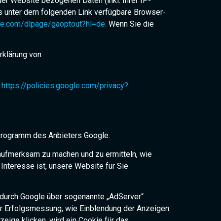
er Website bezogenen Daten (inkl. Ihrer IP-
s unter dem folgenden Link verfügbare Browser-
gle.com/dlpage/gaoptout?hl=de.
Wenn Sie die
rklärung von
:
https://policies.google.com/privacy?
programm des Anbieters Google.
aufmerksam zu machen und zu ermitteln, wie
Interesse ist, unsere Website für Sie
durch Google über sogenannte „AdServer“
ur Erfolgsmessung, wie Einblendung der Anzeigen
eige klicken, wird ein Cookie für das